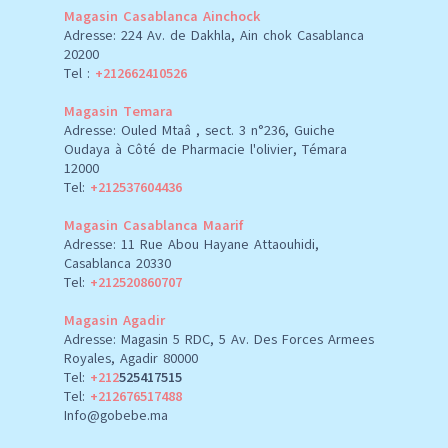
Magasin Casablanca Ainchock
Adresse: 224 Av. de Dakhla, Ain chok Casablanca
20200
Tel :
+212662410526
Magasin Temara
Adresse: Ouled Mtaâ , sect. 3 n°236, Guiche
Oudaya à Côté de Pharmacie l'olivier, Témara
12000
Tel:
+212537604436
Magasin Casablanca Maarif
Adresse: 11 Rue Abou Hayane Attaouhidi,
Casablanca 20330
Tel:
+212520860707
Magasin Agadir
Adresse: Magasin 5 RDC, 5 Av. Des Forces Armees
Royales, Agadir 80000
Tel:
+212
525417515
Tel:
+212676517488
Info@gobebe.ma