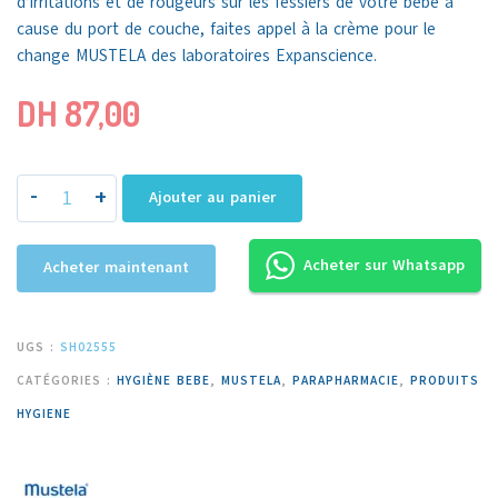
d’irritations et de rougeurs sur les fessiers de votre bébé à
cause du port de couche, faites appel à la crème pour le
change MUSTELA des laboratoires Expanscience.
DH
87,00
-
+
Ajouter au panier
Acheter sur Whatsapp
Acheter maintenant
UGS :
SH02555
CATÉGORIES :
HYGIÈNE BEBE
,
MUSTELA
,
PARAPHARMACIE
,
PRODUITS
HYGIENE