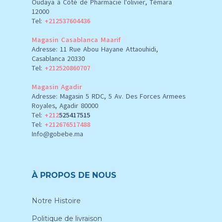
Oudaya à Côté de Pharmacie l'olivier, Témara
12000
Tel:
+212537604436
Magasin Casablanca Maarif
Adresse: 11 Rue Abou Hayane Attaouhidi,
Casablanca 20330
Tel:
+212520860707
Magasin Agadir
Adresse: Magasin 5 RDC, 5 Av. Des Forces Armees
Royales, Agadir 80000
Tel:
+212
525417515
Tel:
+212676517488
Info@gobebe.ma
À PROPOS DE NOUS
Notre Histoire
Politique de livraison