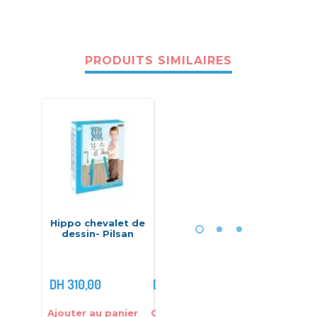
PRODUITS SIMILAIRES
Hippo chevalet de
Lumi tablette
Maxi Pu
dessin- Pilsan
découverte –
mick
Vtech
Disne
DH
180,0
DH
310,00
DH
320,00
DH
98,0
Ajouter au panier
Choix des options
Ajouter 