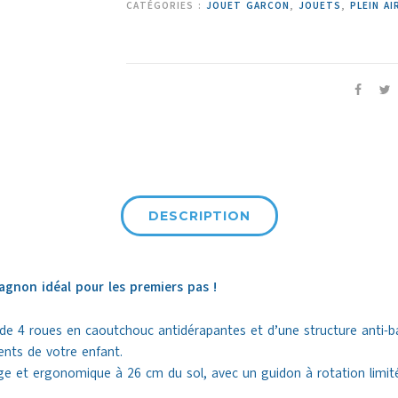
CATÉGORIES :
JOUET GARCON
,
JOUETS
,
PLEIN AI
DESCRIPTION
gnon idéal pour les premiers pas !
e 4 roues en caoutchouc antidérapantes et d’une structure anti-basc
ents de votre enfant.
ge et ergonomique à 26 cm du sol, avec un guidon à rotation limité