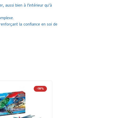
, aussi bien à l’intérieur qu’à
omplexe.
renforçant la confiance en soi de
-18%
-1