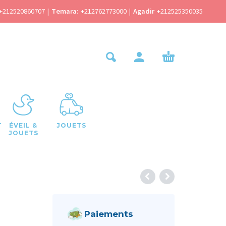
+212520860707
|
Temara
:
+212762773000
|
Agadir
+212525350035
T
ÉVEIL &
JOUETS
JOUETS
Paiements