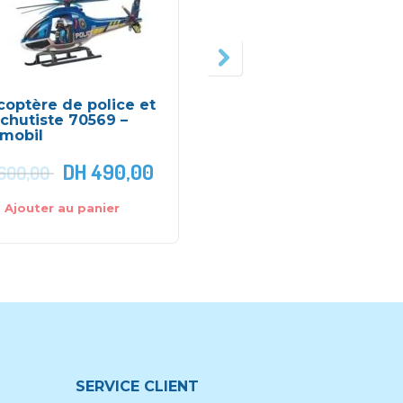
coptère de police et
Porsche 911 GT3 Cup
chutiste 70569 –
70764 – Playmobil
ymobil
DH
490,00
DH
799,
600,00
DH
900,00
Ajouter au panier
Ajouter au panier
SERVICE CLIENT