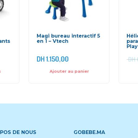
Magi bureau interactif 5
Héli
ants
en 1 – Vtech
para
Pla
DH
1.150,00
DH
s
Ajouter au panier
POS DE NOUS
GOBEBE.MA