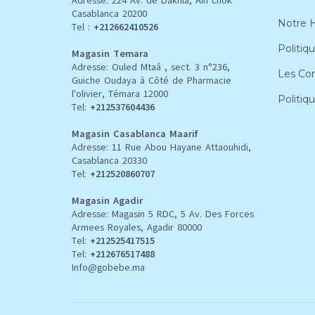
Adresse: 224 Av. de Dakhla, Ain chok
Casablanca 20200
Notre H
Tel :
+212662410526
Politiqu
Magasin Temara
Adresse: Ouled Mtaâ , sect. 3 n°236,
Les Con
Guiche Oudaya à Côté de Pharmacie
l'olivier, Témara 12000
Politiq
Tel:
+212537604436
Magasin Casablanca Maarif
Adresse: 11 Rue Abou Hayane Attaouhidi,
Casablanca 20330
Tel:
+212520860707
Magasin Agadir
Adresse: Magasin 5 RDC, 5 Av. Des Forces
Armees Royales, Agadir 80000
Tel:
+212
525417515
Tel:
+212676517488
Info@gobebe.ma