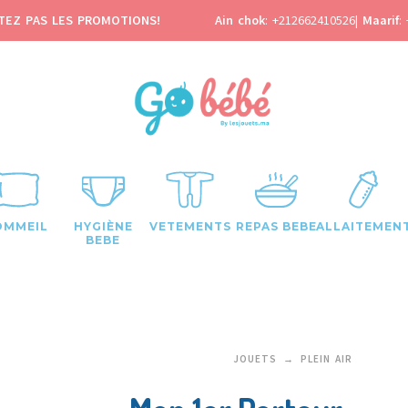
TEZ PAS LES PROMOTIONS!
Ain chok
:
+212662410526
|
Maarif
:
OMMEIL
HYGIÈNE
VETEMENTS
REPAS BEBE
ALLAITEMEN
BEBE
JOUETS
PLEIN AIR