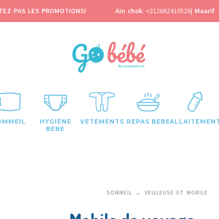
TEZ PAS LES PROMOTIONS!
Ain chok
:
+212662410526
|
Maarif
:
OMMEIL
HYGIÈNE
VETEMENTS
REPAS BEBE
ALLAITEMEN
BEBE
SOMMEIL
VEILLEUSE ET MOBILE