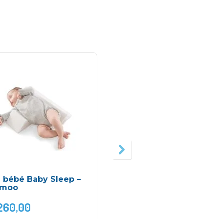
 bébé Baby Sleep –
Cale tête P’tit loup –
moo
Tinéo Candide
260,00
DH
210,00