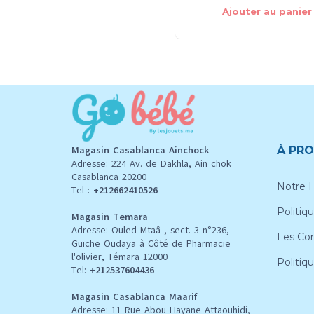
Ajouter au panier
Magasin Casablanca Ainchock
À PRO
Adresse: 224 Av. de Dakhla, Ain chok
Casablanca 20200
Notre H
Tel :
+212662410526
Politiqu
Magasin Temara
Adresse: Ouled Mtaâ , sect. 3 n°236,
Les Con
Guiche Oudaya à Côté de Pharmacie
l'olivier, Témara 12000
Politiq
Tel:
+212537604436
Magasin Casablanca Maarif
Adresse: 11 Rue Abou Hayane Attaouhidi,