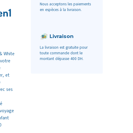
Nous acceptons les paiements
en1
en espèces à la livraison.
Livraison
La livraison est gratuite pour
toute commande dont le
& White
montant dépasse 400 DH.
 votre
e
r, et
e
vec ses
bé
 voyage
nfant
0