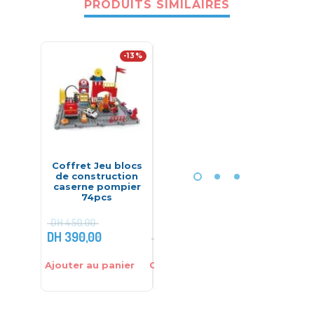
PRODUITS SIMILAIRES
-13%
-26%
Coffret Jeu blocs
Tablette d’écriture
P
de construction
10 Pouces – LCD
DYNA
caserne pompier
BOIS- 
74pcs
DH
450,00
DH
390,00
DH
89,00
DH
135,
DH
120,00
Ajouter au panier
Choix des options
Ajouter 