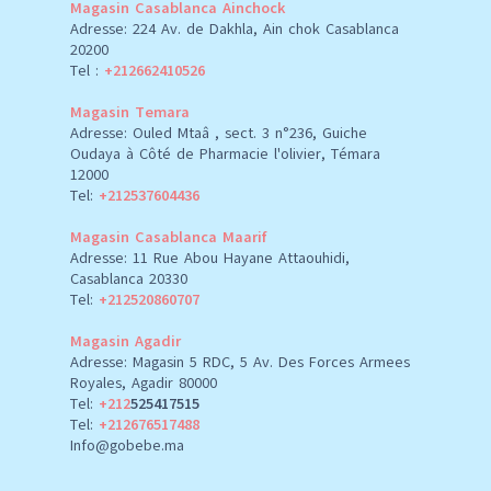
Magasin Casablanca Ainchock
Adresse: 224 Av. de Dakhla, Ain chok Casablanca
20200
Tel :
+212662410526
Magasin Temara
Adresse: Ouled Mtaâ , sect. 3 n°236, Guiche
Oudaya à Côté de Pharmacie l'olivier, Témara
12000
Tel:
+212537604436
Magasin Casablanca Maarif
Adresse: 11 Rue Abou Hayane Attaouhidi,
Casablanca 20330
Tel:
+212520860707
Magasin Agadir
Adresse: Magasin 5 RDC, 5 Av. Des Forces Armees
Royales, Agadir 80000
Tel:
+212
525417515
Tel:
+212676517488
Info@gobebe.ma