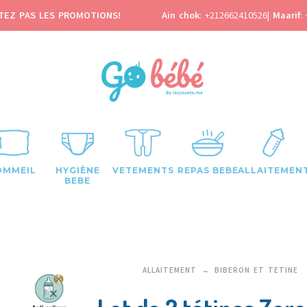
TEZ PAS LES PROMOTIONS!
Ain chok
:
+212662410526
|
Maarif
:
OMMEIL
HYGIÈNE
VETEMENTS
REPAS BEBE
ALLAITEMEN
BEBE
ALLAITEMENT
BIBERON ET TETINE