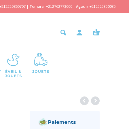
+212520860707
|
Temara
:
+212762773000
|
Agadir
+212525350035
T
ÉVEIL &
JOUETS
JOUETS
Paiements