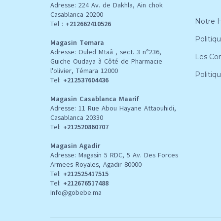
Adresse: 224 Av. de Dakhla, Ain chok
Casablanca 20200
Notre H
Tel :
+212662410526
Politiqu
Magasin Temara
Adresse: Ouled Mtaâ , sect. 3 n°236,
Les Con
Guiche Oudaya à Côté de Pharmacie
l'olivier, Témara 12000
Politiq
Tel:
+212537604436
Magasin Casablanca Maarif
Adresse: 11 Rue Abou Hayane Attaouhidi,
Casablanca 20330
Tel:
+212520860707
Magasin Agadir
Adresse: Magasin 5 RDC, 5 Av. Des Forces
Armees Royales, Agadir 80000
Tel:
+212
525417515
Tel:
+212676517488
Info@gobebe.ma