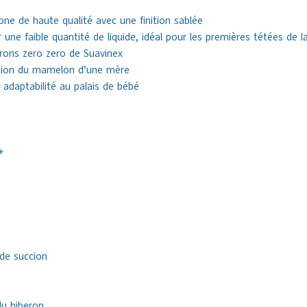
cone de haute qualité avec une finition sablée
r une faible quantité de liquide, idéal pour les premières tétées de l
rons zero zero de Suavinex
sation du mamelon d’une mère
et adaptabilité au palais de bébé
+
 de succion
du biberon