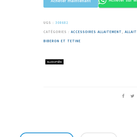
Acheter sur 
Acheter maintenant
UGS :
308682
CATÉGORIES :
ACCESSOIRES ALLAITEMENT
,
ALLAI
BIBERON ET TETINE