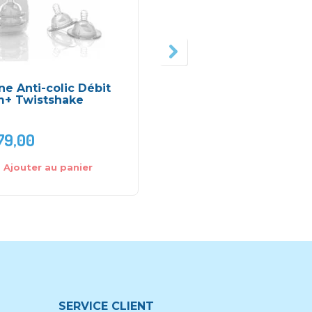
ne Anti-colic Débit
Coussinets
m+ Twistshake
d’allaitement jetables
x30 – Medela
79,00
DH
95,00
Ajouter au panier
Ajouter au panier
SERVICE CLIENT