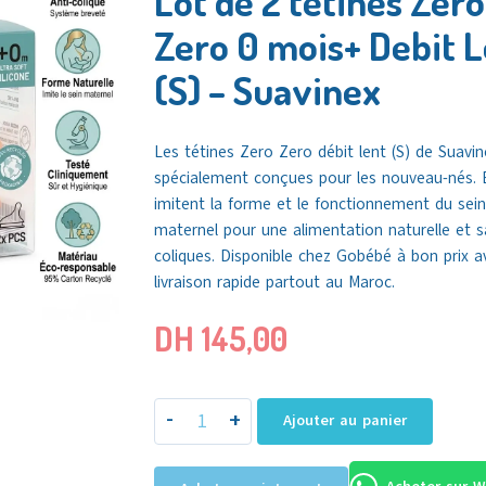
Lot de 2 tétines Zero
Zero 0 mois+ Debit 
(S) – Suavinex
Les tétines Zero Zero débit lent (S) de Suavi
spécialement conçues pour les nouveau-nés. E
imitent la forme et le fonctionnement du sein
maternel pour une alimentation naturelle et 
coliques. Disponible chez
Gobébé
à bon prix a
livraison rapide partout au
Maroc
.
DH
145,00
-
+
Ajouter au panier