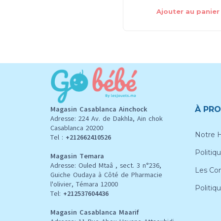
Ajouter au panier
Magasin Casablanca Ainchock
À PRO
Adresse: 224 Av. de Dakhla, Ain chok
Casablanca 20200
Notre H
Tel :
+212662410526
Politiqu
Magasin Temara
Adresse: Ouled Mtaâ , sect. 3 n°236,
Les Con
Guiche Oudaya à Côté de Pharmacie
l'olivier, Témara 12000
Politiq
Tel:
+212537604436
Magasin Casablanca Maarif