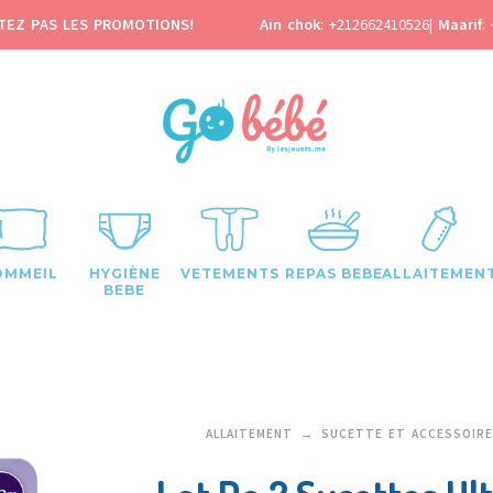
TEZ PAS LES PROMOTIONS!
Ain chok
:
+212662410526
|
Maarif
:
OMMEIL
HYGIÈNE
VETEMENTS
REPAS BEBE
ALLAITEMEN
BEBE
ALLAITEMENT
SUCETTE ET ACCESSOIR