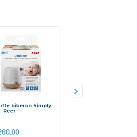
uffe biberon Simply
Coquilles recueil lait –
– Reer
Medela
260,00
DH
230,00