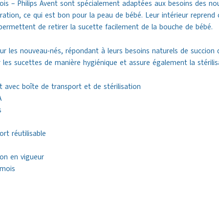
ois – Philips Avent sont spécialement adaptées aux besoins des no
ation, ce qui est bon pour la peau de bébé. Leur intérieur reprend ce
permettent de retirer la sucette facilement de la bouche de bébé.
our les nouveau-nés, répondant à leurs besoins naturels de succion d
les sucettes de manière hygiénique et assure également la stérilis
t avec boîte de transport et de stérilisation
A
s
rt réutilisable
on en vigueur
 mois