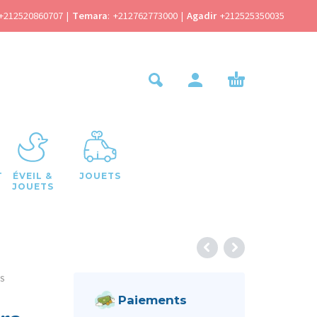
+212520860707
|
Temara
:
+212762773000
|
Agadir
+212525350035
T
ÉVEIL &
JOUETS
JOUETS
ES
Paiements