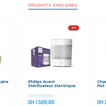
PRODUITS SIMILAIRES
-6%
taire
Philips Avent
Cha
Stérilisateur électrique
Hot 
DH
1.700,00
DH
1.599,00
DH