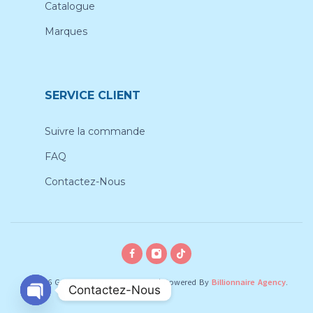
Catalogue
Marques
SERVICE CLIENT
Suivre la commande
FAQ
Contactez-Nous
© 2026 Gobebe, All rights reserved
|
Powered By
Billionnaire Agency
.
Contactez-Nous
O