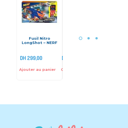
Fusil Nitro
Quad électrique
Scrabbl
LongShot – NERF
12V pour enfant
– 
modèle XXL
DH
299,00
DH
2.599,00
DH
380
Ajouter au panier
Choix des options
Ajouter 