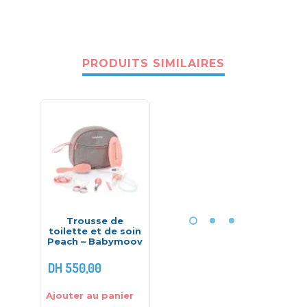
PRODUITS SIMILAIRES
Trousse de
Trousse de
Gilber
toilette et de soin
toilette Baby kit
Linid
Peach – Babymoov
mint – Miniland
Calca
DH
550,00
DH
299,00
DH
168,
Ajouter au panier
Ajouter au panier
Ajouter 