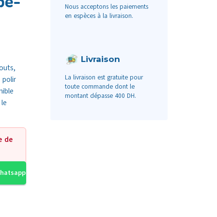
pe-
Nous acceptons les paiements
en espèces à la livraison.
Livraison
outs,
La livraison est gratuite pour
 polir
toute commande dont le
nible
montant dépasse 400 DH.
 le
e de
Whatsapp