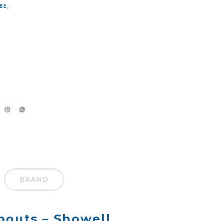
BE
,
BRAND
bouts – Showell