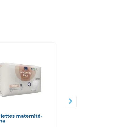
-3
iettes maternité-
1ère Crème lavante
na
500ml-Uriage