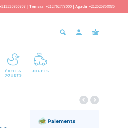
+212520860707
|
Temara
:
+212762773000
|
Agadir
+212525350035
T
ÉVEIL &
JOUETS
JOUETS
Paiements