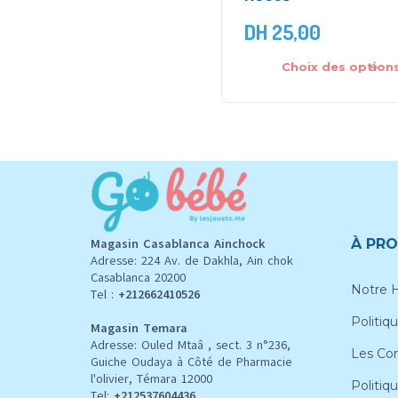
DH
25,00
Choix des option
Magasin Casablanca Ainchock
À PRO
Adresse: 224 Av. de Dakhla, Ain chok
Casablanca 20200
Notre H
Tel :
+212662410526
Politiqu
Magasin Temara
Adresse: Ouled Mtaâ , sect. 3 n°236,
Les Con
Guiche Oudaya à Côté de Pharmacie
l'olivier, Témara 12000
Politiq
Tel:
+212537604436