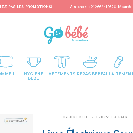
TEZ PAS LES PROMOTIONS!
Ain chok
:
+212662410526
|
Maarif
:
OMMEIL
HYGIÈNE
VETEMENTS
REPAS BEBE
ALLAITEMEN
BEBE
HYGIÈNE BEBE
TROUSSE & PACK