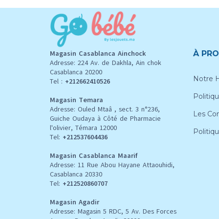
Magasin Casablanca Ainchock
À PRO
Adresse: 224 Av. de Dakhla, Ain chok
Casablanca 20200
Notre H
Tel :
+212662410526
Politiqu
Magasin Temara
Adresse: Ouled Mtaâ , sect. 3 n°236,
Les Con
Guiche Oudaya à Côté de Pharmacie
l'olivier, Témara 12000
Politiq
Tel:
+212537604436
Magasin Casablanca Maarif
Adresse: 11 Rue Abou Hayane Attaouhidi,
Casablanca 20330
Tel:
+212520860707
Magasin Agadir
Adresse: Magasin 5 RDC, 5 Av. Des Forces