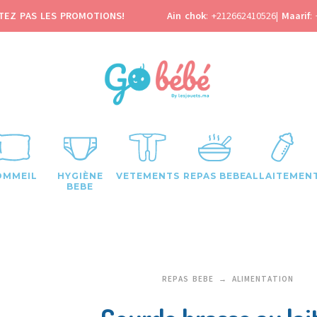
TEZ PAS LES PROMOTIONS!
Ain chok
:
+212662410526
|
Maarif
:
OMMEIL
HYGIÈNE
VETEMENTS
REPAS BEBE
ALLAITEMEN
BEBE
REPAS BEBE
ALIMENTATION