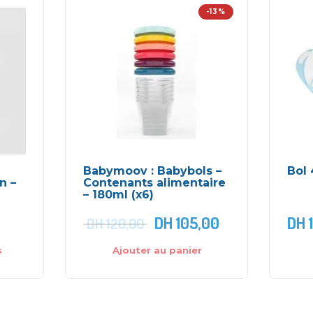
-13%
Babymoov : Babybols –
Bol 
n –
Contenants alimentaire
– 180ml (x6)
DH
105,00
DH
1
DH
120,00
s
Ajouter au panier