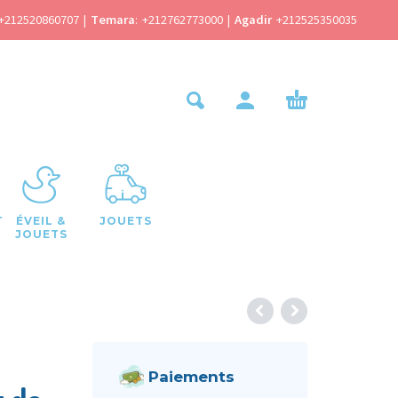
+212520860707
|
Temara
:
+212762773000
|
Agadir
+212525350035
T
ÉVEIL &
JOUETS
JOUETS
Paiements