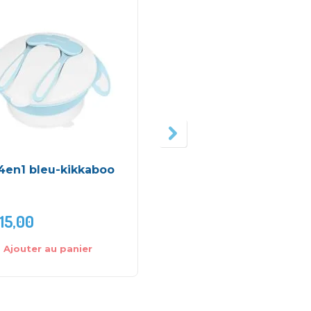
4en1 bleu-kikkaboo
Set de repas carré mi
– Miniland
15,00
DH
225,00
Ajouter au panier
Ajouter au panier