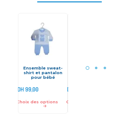
Ensemble sweat-
Set Bonnet
Bonnet
shirt et pantalon
moufles chaussons
100% co
pour bébé
DH
99,00
DH
60,00
DH
45,00
Choix des options
Choix des options
Choix des