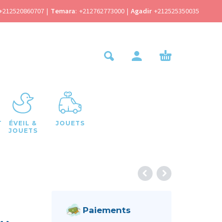
+212520860707
|
Temara
:
+212762773000
|
Agadir
+212525350035
T
ÉVEIL &
JOUETS
JOUETS
Paiements