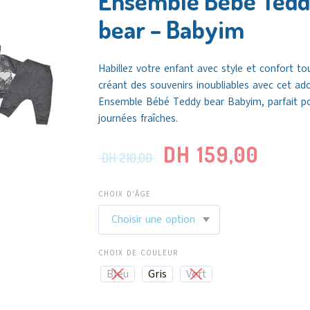
Ensemble Bébé Ted
bear – Babyim
Habillez votre enfant avec style et confort to
créant des souvenirs inoubliables avec cet ad
Ensemble Bébé Teddy bear Babyim, parfait po
journées fraîches.
DH
159,00
DH
210,00
CHOIX D'ÂGE
CHOIX DE COULEUR
Bleu
Gris
Vert