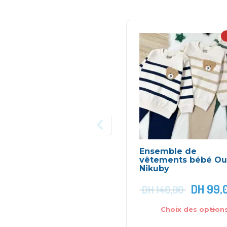
Ensemble de
vêtements bébé Ou
Nikuby
DH
99,
DH
140,00
Choix des option