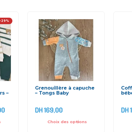
-29%
Grenouillère à capuche
Cof
rs –
– Tongs Baby
bébé
00
DH
169,00
DH
s
Choix des options