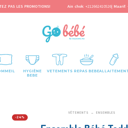
TEZ PAS LES PROMOTIONS!
Ain chok
:
+212662410526
|
Maarif
:
OMMEIL
HYGIÈNE
VETEMENTS
REPAS BEBE
ALLAITEMEN
BEBE
VÊTEMENTS
ENSEMBLES
-24%