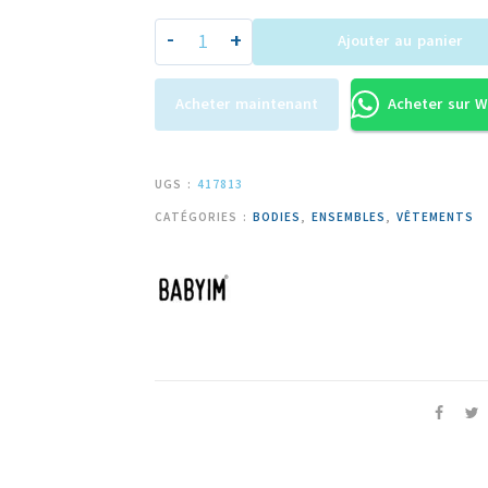
-
+
Ajouter au panier
Acheter maintenant
Acheter sur 
UGS :
417813
CATÉGORIES :
BODIES
,
ENSEMBLES
,
VÊTEMENTS