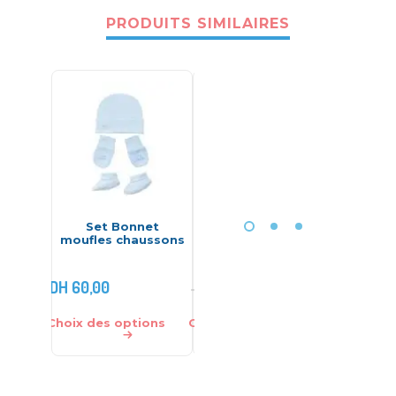
PRODUITS SIMILAIRES
-29%
Set Bonnet
Ensemble bébé
Coffret
moufles chaussons
Flowers Vert –
pcs v
Nikuby
Ek
DH
60,00
DH
99,00
DH
320,0
DH
140,00
Choix des options
Choix des options
Choix des