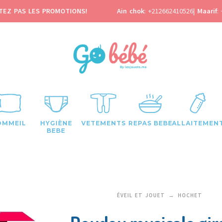
TEZ PAS LES PROMOTIONS!
Ain chok
:
+212662410526
|
Maarif
:
OMMEIL
HYGIÈNE
VETEMENTS
REPAS BEBE
ALLAITEMEN
BEBE
ÉVEIL ET JOUET
HOCHET