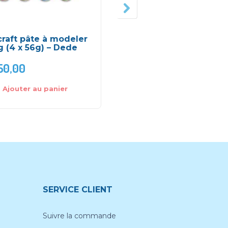
craft pâte à modeler
Jeu basculant –
 (4 x 56g) – Dede
Eurekakids
50,00
DH
165,00
Ajouter au panier
Ajouter au panier
SERVICE CLIENT
Suivre la commande