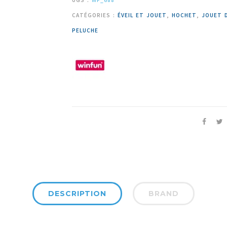
UGS :
WF_688
CATÉGORIES :
ÉVEIL ET JOUET
,
HOCHET
,
JOUET D
PELUCHE
DESCRIPTION
BRAND