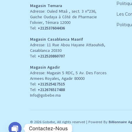
Politiqu
Magasin Temara
Adresse: Ouled Mtaâ , sect. 3 n°236,
Les Con
Guiche Oudaya à Côté de Pharmacie
l'olivier, Témara 12000
Politiq
Tel:
+212537604436
Magasin Casablanca Maarif
Adresse: 11 Rue Abou Hayane Attaouhidi,
Casablanca 20330
Tel:
+212520860707
Magasin Agadir
Adresse: Magasin 5 RDC, 5 Av. Des Forces
Armees Royales, Agadir 80000
Tel:
+212
525417515
Tel:
+212676517488
Info@gobebe.ma
© 2026 Gobebe, All rights reserved
|
Powered By
Billionnaire A
Contactez-Nous