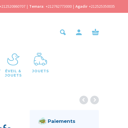
+212520860707
|
Temara
:
+212762773000
|
Agadir
+212525350035
T
ÉVEIL &
JOUETS
JOUETS
Paiements