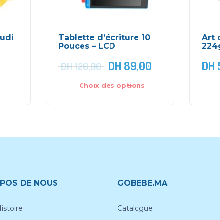
Ludi
Tablette d’écriture 10
Art 
Pouces – LCD
224g
DH
89,00
DH
DH
120,00
Choix des options
POS DE NOUS
GOBEBE.MA
istoire
Catalogue