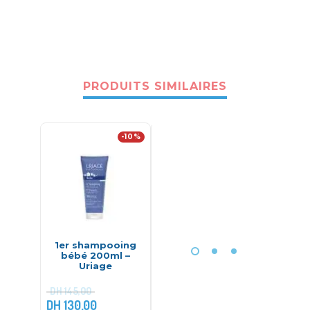
PRODUITS SIMILAIRES
-10%
1er shampooing
Détergent à
Ma p
bébé 200ml –
lessive pour bébé –
trouss
Uriage
Ecolunes
A
DH
145,00
DH
130,00
DH
120,00
DH
398