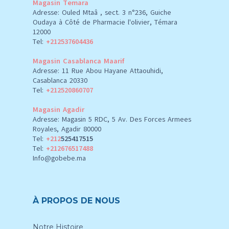
Magasin Temara
Adresse: Ouled Mtaâ , sect. 3 n°236, Guiche
Oudaya à Côté de Pharmacie l'olivier, Témara
12000
Tel:
+212537604436
Magasin Casablanca Maarif
Adresse: 11 Rue Abou Hayane Attaouhidi,
Casablanca 20330
Tel:
+212520860707
Magasin Agadir
Adresse: Magasin 5 RDC, 5 Av. Des Forces Armees
Royales, Agadir 80000
Tel:
+212
525417515
Tel:
+212676517488
Info@gobebe.ma
À PROPOS DE NOUS
Notre Histoire