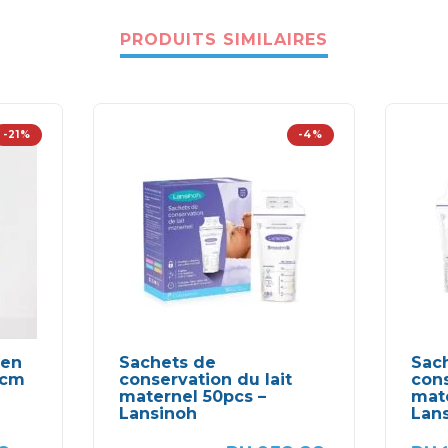
PRODUITS SIMILAIRES
-21%
-4%
 en
Sachets de
Sac
 cm
conservation du lait
cons
maternel 50pcs –
mate
Lansinoh
Lan