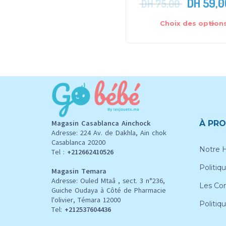
DH
59,0
DH
75,00
Choix des option
Magasin Casablanca Ainchock
À PRO
Adresse: 224 Av. de Dakhla, Ain chok
Casablanca 20200
Notre H
Tel :
+212662410526
Politiqu
Magasin Temara
Adresse: Ouled Mtaâ , sect. 3 n°236,
Les Con
Guiche Oudaya à Côté de Pharmacie
l'olivier, Témara 12000
Politiq
Tel:
+212537604436