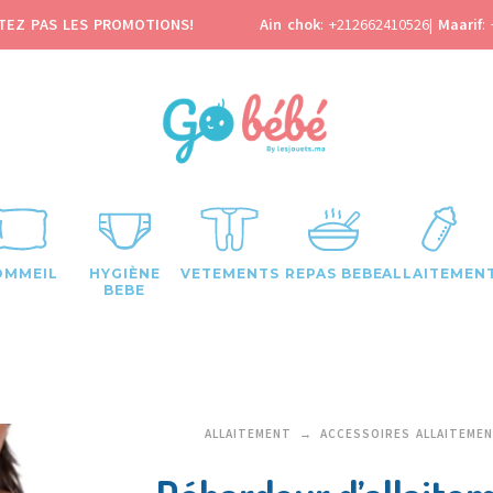
TEZ PAS LES PROMOTIONS!
Ain chok
:
+212662410526
|
Maarif
:
OMMEIL
HYGIÈNE
VETEMENTS
REPAS BEBE
ALLAITEMEN
BEBE
ALLAITEMENT
ACCESSOIRES ALLAITEME