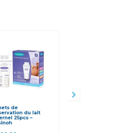
hets de
Coussinets
ervation du lait
d’allaitement 60pcs-
rnel 25pcs –
AVENT
sinoh