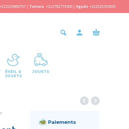
+212520860707
|
Temara
:
+212762773000
|
Agadir
+212525350035
T
ÉVEIL &
JOUETS
JOUETS
NT
Paiements