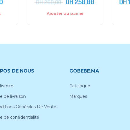
0
DH
250,00
DH
DH
260,00
s
Ajouter au panier
POS DE NOUS
GOBEBE.MA
istoire
Catalogue
e de livraison
Marques
ditions Générales De Vente
ue de confidentialité