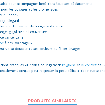
rtable pour accompagner bébé dans tous ses déplacements
it pour les voyages et les promenades
rque Bebecix
esign élégant
bébé et lui permet de bouger à distance.
d’ange, gigoteuse et couverture
ce cancérigène
oc
à prix avantageux.
nserve sa douceur et ses couleurs au fil des lavages
ions pratiques et fiables pour garantir
l’hygiène
et
le confort
de vo
t spécialement conçus pour respecter la peau délicate des nourrissons
PRODUITS SIMILAIRES