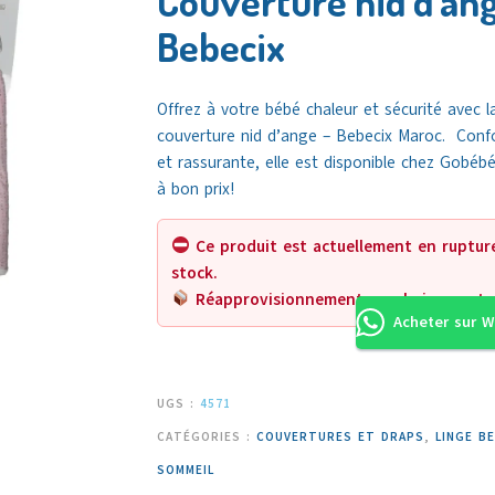
Couverture nid d’ang
Bebecix
Offrez à votre bébé chaleur et sécurité avec l
couverture nid d’ange – Bebecix Maroc. Conf
et rassurante, elle est disponible chez
Gobébé
à bon prix!
Ce produit est actuellement en ruptur
stock.
Réapprovisionnement prochainement.
Acheter sur 
UGS :
4571
CATÉGORIES :
COUVERTURES ET DRAPS
,
LINGE B
SOMMEIL