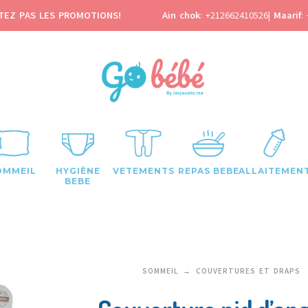
TEZ PAS LES PROMOTIONS!
Ain chok
:
+212662410526
|
Maarif
:
OMMEIL
HYGIÈNE
VETEMENTS
REPAS BEBE
ALLAITEMEN
BEBE
SOMMEIL
COUVERTURES ET DRAPS