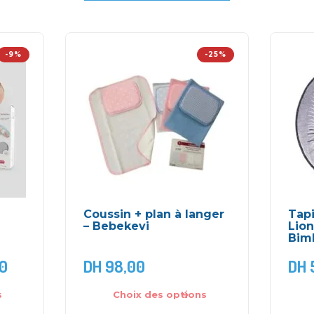
-9%
-25%
Coussin + plan à langer
Tap
– Bebekevi
Lion
Bim
0
DH
98,00
DH
s
Choix des options