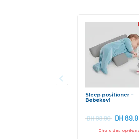
Sleep positioner –
Bebekevi
DH
89,0
DH
98,00
Choix des option