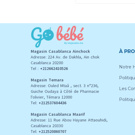
Magasin Casablanca Ainchock
À PRO
Adresse: 224 Av. de Dakhla, Ain chok
Casablanca 20200
Notre H
Tel :
+212662410526
Politiqu
Magasin Temara
Adresse: Ouled Mtaâ , sect. 3 n°236,
Les Con
Guiche Oudaya à Côté de Pharmacie
l'olivier, Témara 12000
Politiq
Tel:
+212537604436
Magasin Casablanca Maarif
Adresse: 11 Rue Abou Hayane Attaouhidi,
Casablanca 20330
Tel:
+212520860707