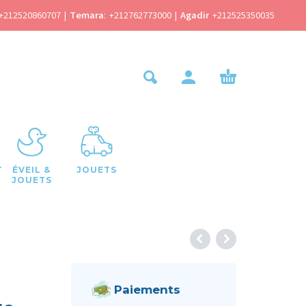
+212520860707
|
Temara
:
+212762773000
|
Agadir
+212525350035
T
ÉVEIL &
JOUETS
JOUETS
Paiements