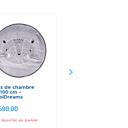
is de chambre
Oreiller Essentiel –
100 cm –
Candide
biDreams
599,00
DH
250,00
Ajouter au panier
Ajouter au panier