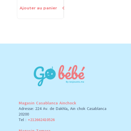
Ajouter au panier
Choix des options
Ajouter 
Magasin Casablanca Ainchock
Adresse: 224 Av. de Dakhla, Ain chok Casablanca
20200
Tel :
+212662410526
Magasin Temara