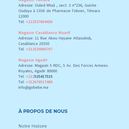
Adresse: Ouled Mtaâ , sect. 3 n°236, Guiche
Oudaya à Côté de Pharmacie l'olivier, Témara
12000
Tel:
+212537604436
Magasin Casablanca Maarif
Adresse: 11 Rue Abou Hayane Attaouhidi,
Casablanca 20330
Tel:
+212520860707
Magasin Agadir
Adresse: Magasin 5 RDC, 5 Av. Des Forces Armees
Royales, Agadir 80000
Tel:
+212
525417515
Tel:
+212676517488
Info@gobebe.ma
À PROPOS DE NOUS
Notre Histoire