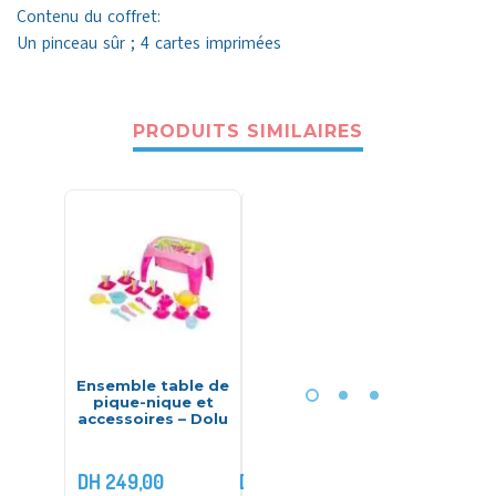
Contenu du coffret:
Un pinceau sûr ; 4 cartes imprimées
PRODUITS SIMILAIRES
Ensemble table de
Quad électrique
Bab
pique-nique et
pour enfants Burst
Cosyp
accessoires – Dolu
JS318
DH
249,00
DH
2.399,00
DH
450