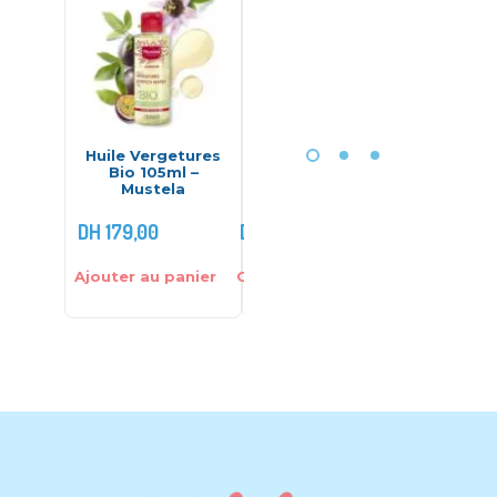
Huile Vergetures
Coffret de bain 4
Culo
Bio 105ml –
pcs voiture –
materni
Mustela
Ekebaby
5 pcs 
DH
179,00
DH
320,00
DH
120,00
Ajouter au panier
Choix des options
Choix des