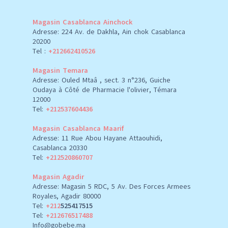
Magasin Casablanca Ainchock
Adresse: 224 Av. de Dakhla, Ain chok Casablanca
20200
Tel :
+212662410526
Magasin Temara
Adresse: Ouled Mtaâ , sect. 3 n°236, Guiche
Oudaya à Côté de Pharmacie l'olivier, Témara
12000
Tel:
+212537604436
Magasin Casablanca Maarif
Adresse: 11 Rue Abou Hayane Attaouhidi,
Casablanca 20330
Tel:
+212520860707
Magasin Agadir
Adresse: Magasin 5 RDC, 5 Av. Des Forces Armees
Royales, Agadir 80000
Tel:
+212
525417515
Tel:
+212676517488
Info@gobebe.ma