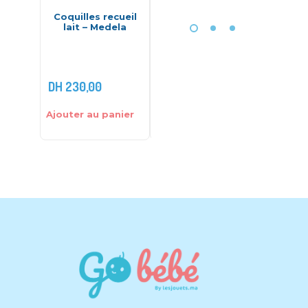
Coquilles recueil
Medela : Calma
Co
lait – Medela
Solitaire
d’all
Comf
Do
DH
230,00
DH
215,00
DH
680,0
Ajouter au panier
Ajouter au panier
Choix des