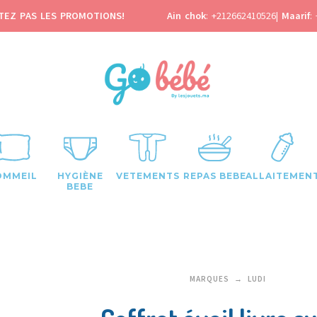
TEZ PAS LES PROMOTIONS!
Ain chok
:
+212662410526
|
Maarif
:
OMMEIL
HYGIÈNE
VETEMENTS
REPAS BEBE
ALLAITEMEN
BEBE
MARQUES
LUDI