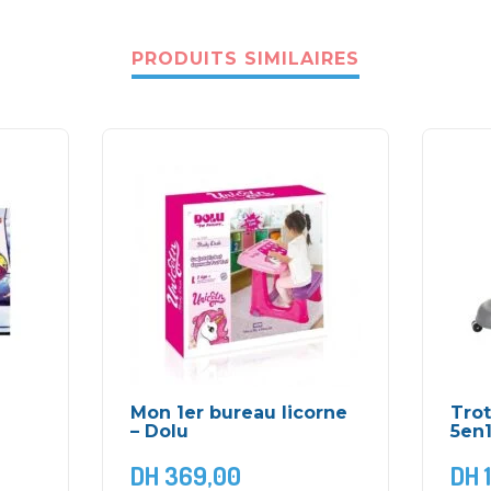
PRODUITS SIMILAIRES
Mon 1er bureau licorne
Tro
– Dolu
5en
DH
369,00
DH
1