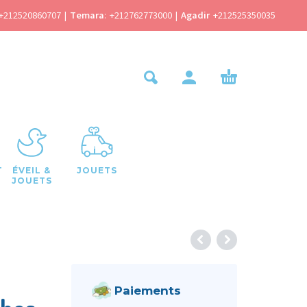
+212520860707
|
Temara
:
+212762773000
|
Agadir
+212525350035
T
ÉVEIL &
JOUETS
JOUETS
Paiements