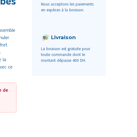
ubes
Nous acceptons les paiements
en espèces à la livraison.
ensemble
Livraison
muler
fret
La livraison est gratuite pour
s
toute commande dont le
 la
montant dépasse 400 DH.
avec ce
e de