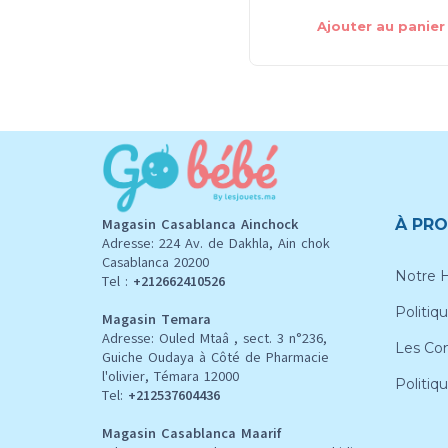
Ajouter au panier
Magasin Casablanca Ainchock
À PRO
Adresse: 224 Av. de Dakhla, Ain chok
Casablanca 20200
Notre H
Tel :
+212662410526
Politiqu
Magasin Temara
Adresse: Ouled Mtaâ , sect. 3 n°236,
Les Con
Guiche Oudaya à Côté de Pharmacie
l'olivier, Témara 12000
Politiq
Tel:
+212537604436
Magasin Casablanca Maarif