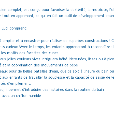
i bien complet, est conçu pour favoriser la dextérité, la motricité, l’
 tout en apprenant, ce qui en fait un outil de développement essen
de Ludi comprend:
 empiler et à encastrer pour réaliser de superbes constructions ! Ce
rits curieux !Avec le temps, les enfants apprendront à reconnaître : l
les motifs des facettes des cubes.
 aux jolies couleurs vives intriguera bébé. Nervurées, lisses ou à pico
ité et la coordination des mouvements de bébé
aux pour de belles batailles d’eau, que ce soit à l’heure du bain ou 
aux enfants de travailler la souplesse et la capacité de saisie de l
vités d’empilement.
eau, il permet d’introduire des histoires dans la routine du bain
es avec un chiffon humide