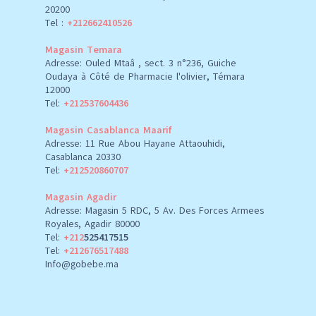
20200
Tel :
+212662410526
Magasin Temara
Adresse: Ouled Mtaâ , sect. 3 n°236, Guiche
Oudaya à Côté de Pharmacie l'olivier, Témara
12000
Tel:
+212537604436
Magasin Casablanca Maarif
Adresse: 11 Rue Abou Hayane Attaouhidi,
Casablanca 20330
Tel:
+212520860707
Magasin Agadir
Adresse: Magasin 5 RDC, 5 Av. Des Forces Armees
Royales, Agadir 80000
Tel:
+212
525417515
Tel:
+212676517488
Info@gobebe.ma