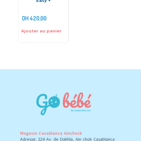
Easy +
Seinbiose
éle
DH
1.700
DH
420,00
DH
1.900,00
DH
1.59
Ajouter au panier
Ajouter au panier
Ajouter 
Magasin Casablanca Ainchock
Adresse: 224 Av. de Dakhla, Ain chok Casablanca