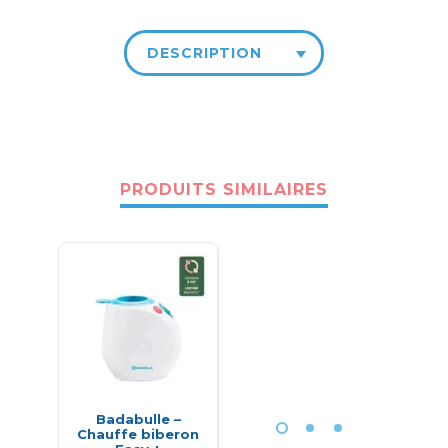
DESCRIPTION
PRODUITS SIMILAIRES
Badabulle –
Tire-lait électrique
Phili
Chauffe biberon
double pompage –
Stéri