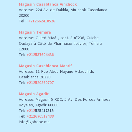
Magasin Casablanca Ainchock
Adresse: 224 Av. de Dakhla, Ain chok Casablanca
20200
Tel :
+212662410526
Magasin Temara
Adresse: Ouled Mtaâ , sect. 3 n°236, Guiche
Oudaya à Côté de Pharmacie l'olivier, Témara
12000
Tel:
+212537604436
Magasin Casablanca Maarif
Adresse: 11 Rue Abou Hayane Attaouhidi,
Casablanca 20330
Tel:
+212520860707
Magasin Agadir
Adresse: Magasin 5 RDC, 5 Av. Des Forces Armees
Royales, Agadir 80000
Tel:
+212
525417515
Tel:
+212676517488
Info@gobebe.ma