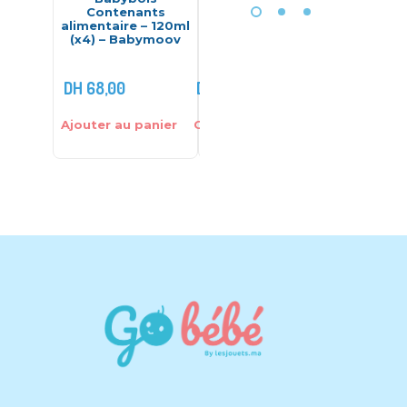
Contenants
mousseline de
Bab
alimentaire – 120ml
coton – Bebekevi
Con
(x4) – Babymoov
alime
250
DH
68,00
DH
49,00
DH
148,
Ajouter au panier
Choix des options
Ajouter 