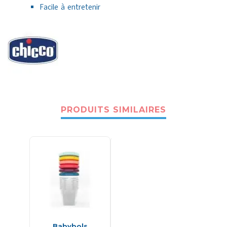
Facile à entretenir
PRODUITS SIMILAIRES
Babybols
Bavoir Burpy en
Bab