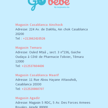
Magasin Casablanca Ainchock
Adresse: 224 Av. de Dakhla, Ain chok Casablanca
20200
Tel :
+212662410526
Magasin Temara
Adresse: Ouled Mtaâ , sect. 3 n°236, Guiche
Oudaya à Côté de Pharmacie l'olivier, Témara
12000
Tel:
+212537604436
Magasin Casablanca Maarif
Adresse: 11 Rue Abou Hayane Attaouhidi,
Casablanca 20330
Tel:
+212520860707
Magasin Agadir
Adresse: Magasin 5 RDC, 5 Av. Des Forces Armees
Royales, Agadir 80000