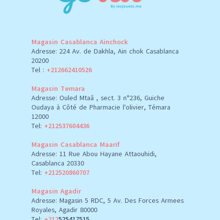
Magasin Casablanca Ainchock
Adresse: 224 Av. de Dakhla, Ain chok Casablanca
20200
Tel :
+212662410526
Magasin Temara
Adresse: Ouled Mtaâ , sect. 3 n°236, Guiche
Oudaya à Côté de Pharmacie l'olivier, Témara
12000
Tel:
+212537604436
Magasin Casablanca Maarif
Adresse: 11 Rue Abou Hayane Attaouhidi,
Casablanca 20330
Tel:
+212520860707
Magasin Agadir
Adresse: Magasin 5 RDC, 5 Av. Des Forces Armees
Royales, Agadir 80000
Tel:
+212
525417515