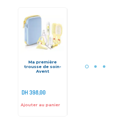
Ma première
Trousse de
Tro
trousse de soin-
toilette et de soin
toilett
Avent
Peach – Babymoov
mint –
DH
398,00
DH
550,00
DH
299
Ajouter au panier
Ajouter au panier
Ajouter 