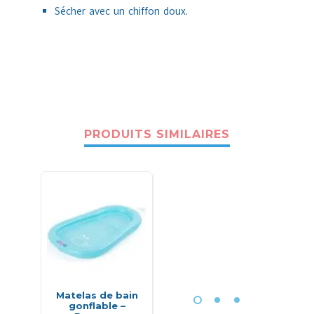
Sécher avec un chiffon doux.
PRODUITS SIMILAIRES
-17%
Matelas de bain
Lingettes bébé a
Ma p
gonflable –
l’eau 100%
trouss