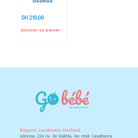
Doomoo
naturelles – Gilbert
A
DH
210,00
DH
49,00
DH
398
DH
59,00
Ajouter au panier
Ajouter au panier
Ajouter 
Magasin Casablanca Ainchock
Adresse: 224 Av. de Dakhla, Ain chok Casablanca