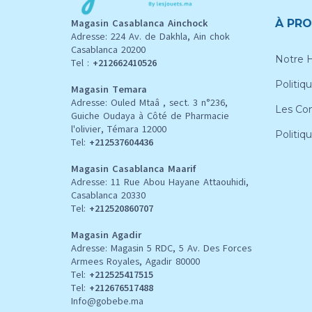
Magasin Casablanca Ainchock
À PRO
Adresse: 224 Av. de Dakhla, Ain chok
Casablanca 20200
Notre H
Tel :
+212662410526
Politiqu
Magasin Temara
Adresse: Ouled Mtaâ , sect. 3 n°236,
Les Con
Guiche Oudaya à Côté de Pharmacie
l'olivier, Témara 12000
Politiq
Tel:
+212537604436
Magasin Casablanca Maarif
Adresse: 11 Rue Abou Hayane Attaouhidi,
Casablanca 20330
Tel:
+212520860707
Magasin Agadir
Adresse: Magasin 5 RDC, 5 Av. Des Forces
Armees Royales, Agadir 80000
Tel:
+212
525417515
Tel:
+212676517488
Info@gobebe.ma