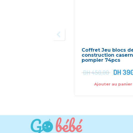
Coffret Jeu blocs d
construction caser
pompier 74pcs
DH
390
DH
450,00
Ajouter au panier