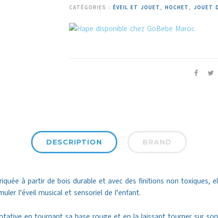
CATÉGORIES :
ÉVEIL ET JOUET
,
HOCHET
,
JOUET D
DESCRIPTION
BRAND
iquée à partir de bois durable et avec des finitions non toxiques, 
ler l’éveil musical et sensoriel de l’enfant.
tative en tournant sa base rouge et en la laissant tourner sur son 