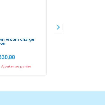
om vroom charge
Art craft pâte à model
ion
224g (4 x 56g) – Dede
330,00
DH
50,00
Ajouter au panier
Ajouter au panier