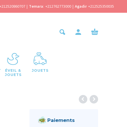
+212520860707
|
Temara
:
+212762773000
|
Agadir
+212525350035
T
ÉVEIL &
JOUETS
JOUETS
Paiements