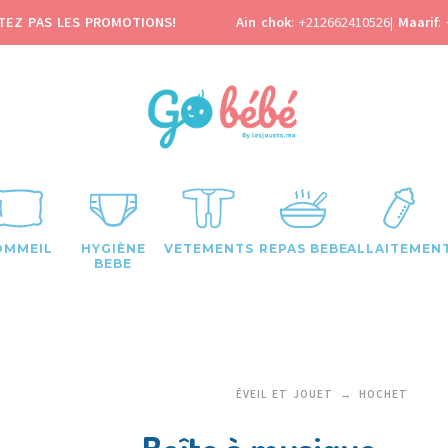
TEZ PAS LES PROMOTIONS!
Ain chok
:
+212662410526
|
Maarif
:
OMMEIL
HYGIÈNE
VETEMENTS
REPAS BEBE
ALLAITEMEN
BEBE
ÉVEIL ET JOUET
HOCHET