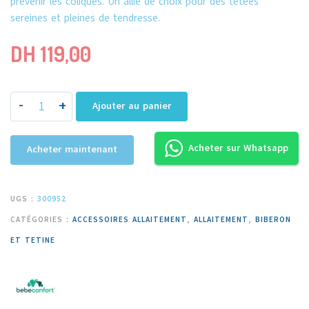
prévenir les coliques. Un allié de choix pour des tétées
sereines et pleines de tendresse.
DH
119,00
-
+
Ajouter au panier
Acheter sur Whatsapp
Acheter maintenant
UGS :
300952
CATÉGORIES :
ACCESSOIRES ALLAITEMENT
,
ALLAITEMENT
,
BIBERON
ET TETINE