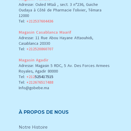
Adresse: Ouled Mtaâ , sect. 3 n°236, Guiche
Oudaya à Côté de Pharmacie l'olivier, Témara
12000
Tel:
+212537604436
Magasin Casablanca Maarif
Adresse: 11 Rue Abou Hayane Attaouhidi,
Casablanca 20330
Tel:
+212520860707
Magasin Agadir
Adresse: Magasin 5 RDC, 5 Av. Des Forces Armees
Royales, Agadir 80000
Tel:
+212
525417515
Tel:
+212676517488
Info@gobebe.ma
À PROPOS DE NOUS
Notre Histoire