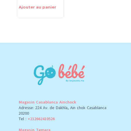
Ajouter au panier
Ajouter au panier
Ajouter 
Magasin Casablanca Ainchock
Adresse: 224 Av. de Dakhla, Ain chok Casablanca
20200
Tel :
+212662410526
Magasin Temara