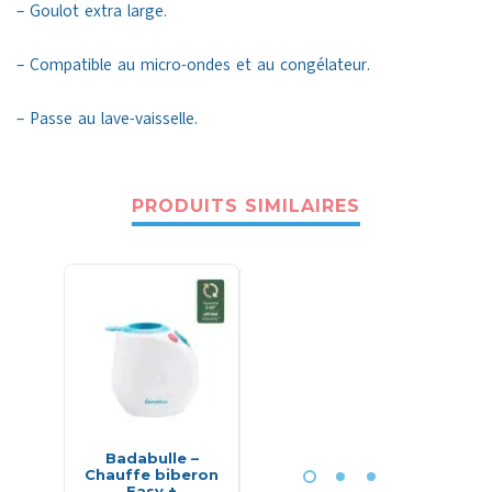
– Goulot extra large.
– Compatible au micro-ondes et au congélateur.
– Passe au lave-vaisselle.
PRODUITS SIMILAIRES
-21%
Badabulle –
Lot de 2
Souti
Chauffe biberon
mouchoirs en
sans Co
Easy +
mousseline 45 x 45
tissu e