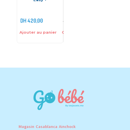
cm – Bebekevi
M
DH
420,00
DH
59,00
DH
399,0
DH
75,00
Ajouter au panier
Choix des options
Choix des
Magasin Casablanca Ainchock