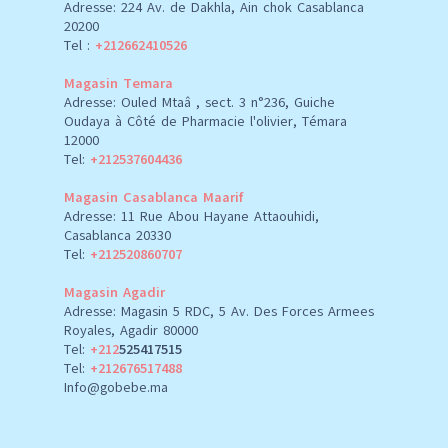
Adresse: 224 Av. de Dakhla, Ain chok Casablanca
20200
Tel :
+212662410526
Magasin Temara
Adresse: Ouled Mtaâ , sect. 3 n°236, Guiche
Oudaya à Côté de Pharmacie l'olivier, Témara
12000
Tel:
+212537604436
Magasin Casablanca Maarif
Adresse: 11 Rue Abou Hayane Attaouhidi,
Casablanca 20330
Tel:
+212520860707
Magasin Agadir
Adresse: Magasin 5 RDC, 5 Av. Des Forces Armees
Royales, Agadir 80000
Tel:
+212
525417515
Tel:
+212676517488
Info@gobebe.ma