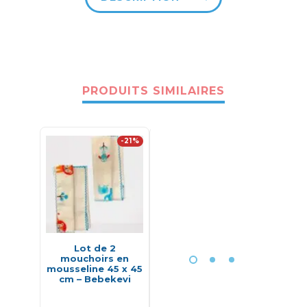
PRODUITS SIMILAIRES
-21%
-6%
Lot de 2
Philips Avent
Avent 
mouchoirs en
Stérilisateur
Natura
mousseline 45 x 45
électrique
anti-c
cm – Bebekevi
2
DH
1.700,00
DH
250,