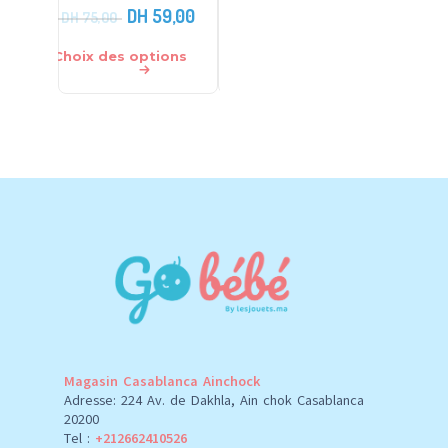
DH
59,00
DH
1.599,00
DH
219,
DH
75,00
Choix des options
Ajouter au panier
Ajouter 
Magasin Casablanca Ainchock
Adresse: 224 Av. de Dakhla, Ain chok Casablanca
20200
Tel :
+212662410526