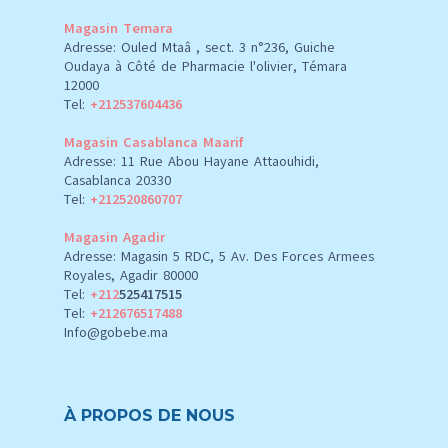
Magasin Temara
Adresse: Ouled Mtaâ , sect. 3 n°236, Guiche
Oudaya à Côté de Pharmacie l'olivier, Témara
12000
Tel:
+212537604436
Magasin Casablanca Maarif
Adresse: 11 Rue Abou Hayane Attaouhidi,
Casablanca 20330
Tel:
+212520860707
Magasin Agadir
Adresse: Magasin 5 RDC, 5 Av. Des Forces Armees
Royales, Agadir 80000
Tel:
+212
525417515
Tel:
+212676517488
Info@gobebe.ma
À PROPOS DE NOUS