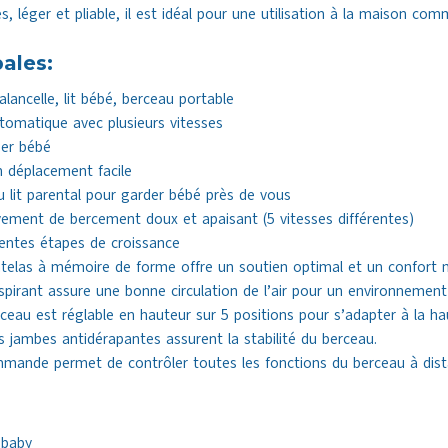
es, léger et pliable, il est idéal pour une utilisation à la maison c
pales:
lancelle, lit bébé, berceau portable
tomatique avec plusieurs vitesses
ser bébé
n déplacement facile
 lit parental pour garder bébé près de vous
vement de bercement doux et apaisant (5 vitesses différentes)
rentes étapes de croissance
atelas à mémoire de forme offre un soutien optimal et un confort 
espirant assure une bonne circulation de l’air pour un environnement
ceau est réglable en hauteur sur 5 positions pour s’adapter à la hau
 jambes antidérapantes assurent la stabilité du berceau.
ande permet de contrôler toutes les fonctions du berceau à dist
 baby