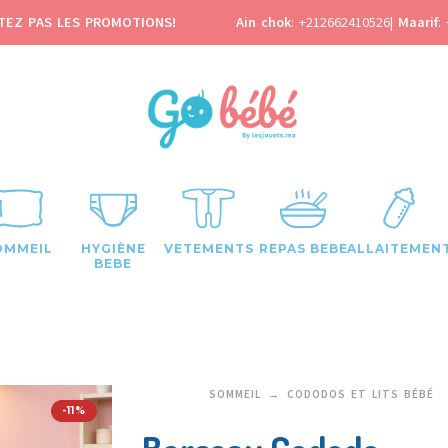
TEZ PAS LES PROMOTIONS!
Ain chok
:
+212662410526
|
Maarif
:
OMMEIL
HYGIÈNE
VETEMENTS
REPAS BEBE
ALLAITEMEN
BEBE
SOMMEIL
CODODOS ET LITS BÉBÉ
-11%