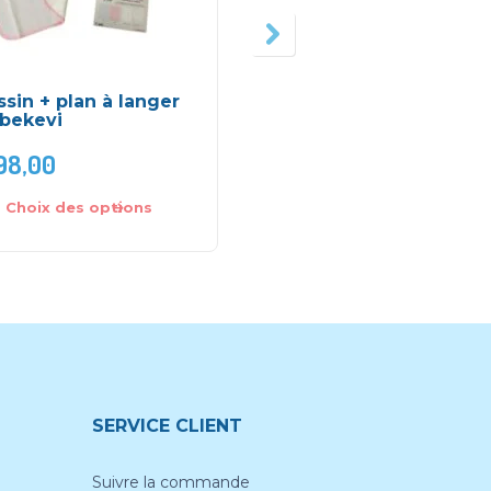
sin + plan à langer
Support de sommeil
ebekevi
Topponcino – Candid
98,00
DH
750,00
Choix des options
Ajouter au panier
SERVICE CLIENT
Suivre la commande