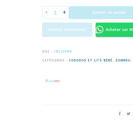
-
+
Ajouter au panier
Acheter maintenant
Acheter sur 
UGS :
CB121PRO
CATÉGORIES :
CODODOS ET LITS BÉBÉ
,
SOMMEIL