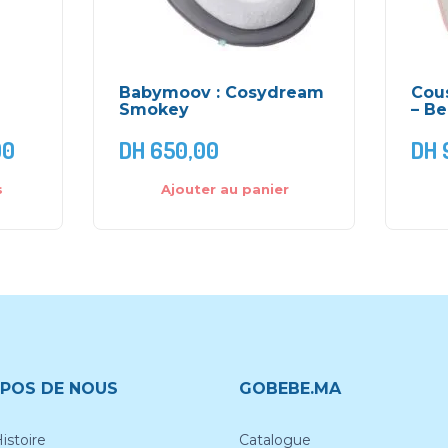
Babymoov : Cosydream
Cous
Smokey
– B
00
DH
650,00
DH
s
Ajouter au panier
POS DE NOUS
GOBEBE.MA
istoire
Catalogue