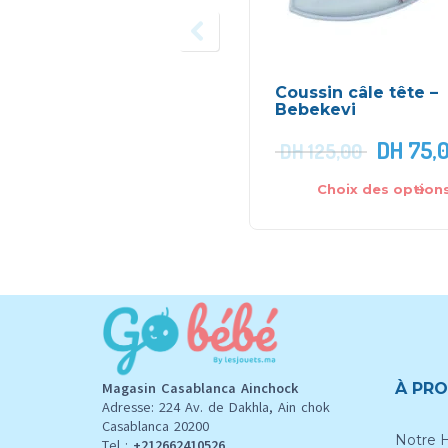
Coussin câle tête –
Bebekevi
DH
75,
DH
125,00
Choix des option
Magasin Casablanca Ainchock
À PRO
Adresse: 224 Av. de Dakhla, Ain chok
Casablanca 20200
Notre H
Tel :
+212662410526