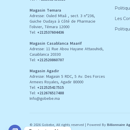
Politiqu
Magasin Temara
Adresse: Ouled Mtaâ , sect. 3 n°236,
Les Con
Guiche Oudaya à Côté de Pharmacie
l'olivier, Témara 12000
Politiq
Tel:
+212537604436
Magasin Casablanca Maarif
Adresse: 11 Rue Abou Hayane Attaouhidi,
Casablanca 20330
Tel:
+212520860707
Magasin Agadir
Adresse: Magasin 5 RDC, 5 Av. Des Forces
Armees Royales, Agadir 80000
Tel:
+212
525417515
Tel:
+212676517488
Info@gobebe.ma
© 2026 Gobebe, All rights reserved
|
Powered By
Billionnaire A