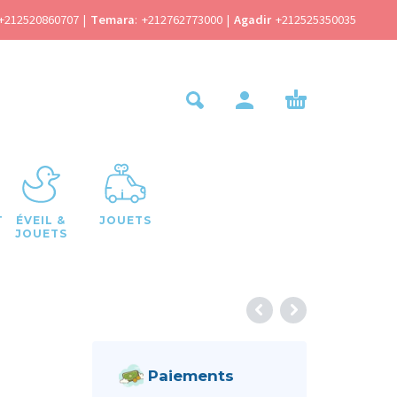
+212520860707
|
Temara
:
+212762773000
|
Agadir
+212525350035
T
ÉVEIL &
JOUETS
JOUETS
Paiements