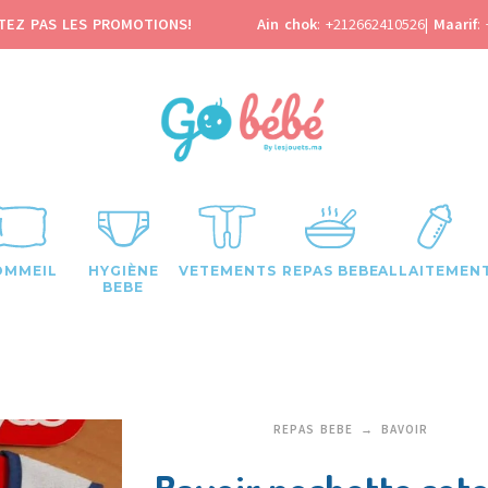
TEZ PAS LES PROMOTIONS!
Ain chok
:
+212662410526
|
Maarif
:
OMMEIL
HYGIÈNE
VETEMENTS
REPAS BEBE
ALLAITEMEN
BEBE
REPAS BEBE
BAVOIR