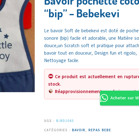
Bavoir pochette cot
“bip” – Bebekevi
Le bavoir Soft de bebekevi est doté de poche
sonore (bip) facile et adorable, une Matière so
douce,un Scratch soft et pratique pour attach
bavoir tout en douceur, Design fun et rigolo,
Nettoyage facile.
Ce produit est actuellement en ruptur
stock.
Réapprovisionnement prochainement.
Acheter sur 
UGS :
B/BD1043
CATÉGORIES :
BAVOIR
,
REPAS BEBE