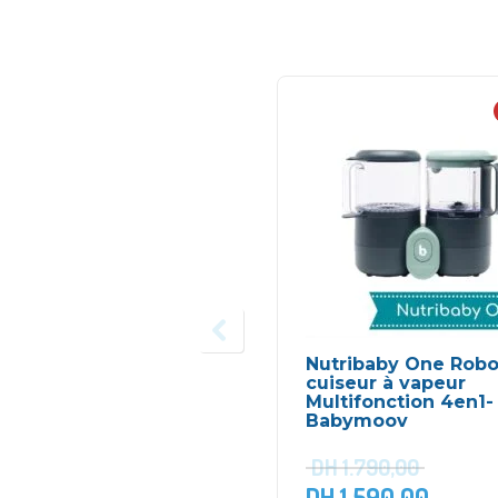
Nutribaby One Robo
cuiseur à vapeur
Multifonction 4en1-
Babymoov
DH
1.790,00
DH
1.590,00