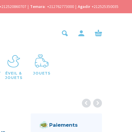
+212520860707
|
Temara
:
+212762773000
|
Agadir
+212525350035
T
ÉVEIL &
JOUETS
JOUETS
Paiements