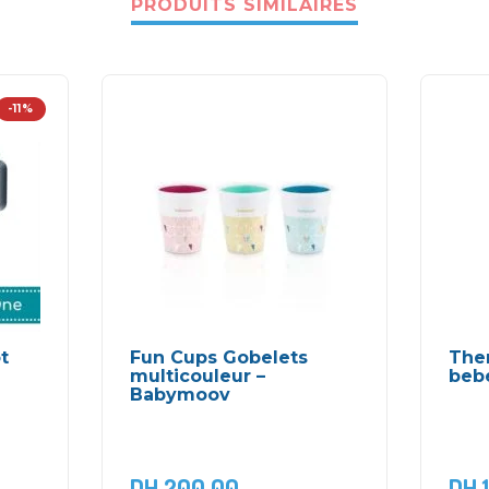
PRODUITS SIMILAIRES
-11%
t
Fun Cups Gobelets
The
multicouleur –
beb
Babymoov
DH
200,00
DH