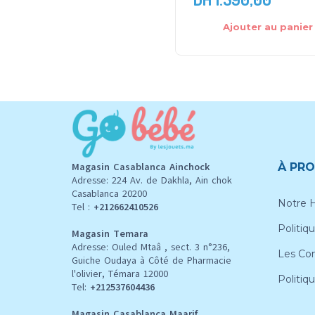
Ajouter au panier
Magasin Casablanca Ainchock
À PRO
Adresse: 224 Av. de Dakhla, Ain chok
Casablanca 20200
Notre H
Tel :
+212662410526
Politiqu
Magasin Temara
Adresse: Ouled Mtaâ , sect. 3 n°236,
Les Con
Guiche Oudaya à Côté de Pharmacie
l'olivier, Témara 12000
Politiq
Tel:
+212537604436
Magasin Casablanca Maarif