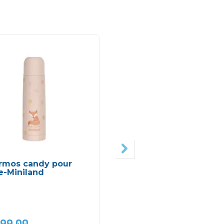
rmos candy pour
Bavoir à poche polyst
e-Miniland
– Bebekevi
199,00
DH
69,00