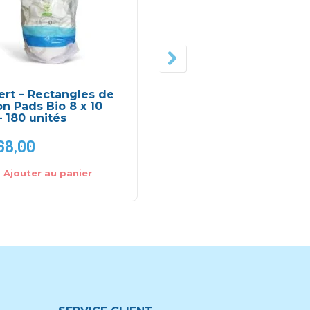
ert – Rectangles de
Gel lavant doux 500ml
n Pads Bio 8 x 10
Klorane bébé
 180 unités
68,00
DH
125,0
DH
179,00
Ajouter au panier
Ajouter au panier