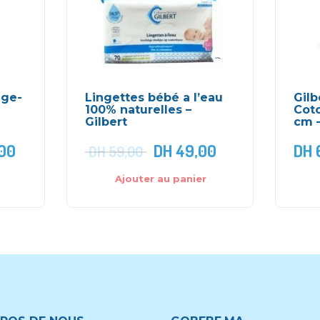
nge-
Lingettes bébé a l’eau
Gilb
100% naturelles –
Coto
Gilbert
cm –
00
DH
49,00
DH
DH
59,00
Ajouter au panier