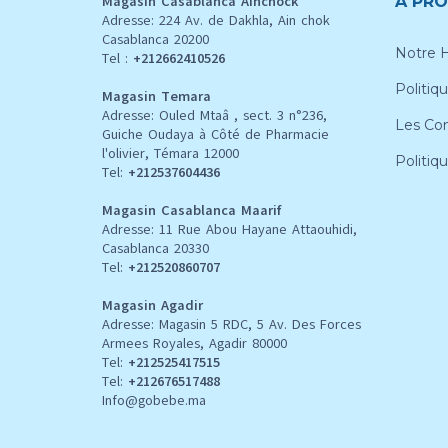
Magasin Casablanca Ainchock
À PRO
Adresse: 224 Av. de Dakhla, Ain chok
Casablanca 20200
Notre H
Tel :
+212662410526
Politiqu
Magasin Temara
Adresse: Ouled Mtaâ , sect. 3 n°236,
Les Con
Guiche Oudaya à Côté de Pharmacie
l'olivier, Témara 12000
Politiq
Tel:
+212537604436
Magasin Casablanca Maarif
Adresse: 11 Rue Abou Hayane Attaouhidi,
Casablanca 20330
Tel:
+212520860707
Magasin Agadir
Adresse: Magasin 5 RDC, 5 Av. Des Forces
Armees Royales, Agadir 80000
Tel:
+212
525417515
Tel:
+212676517488
Info@gobebe.ma