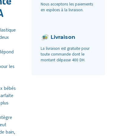
nte
Nous acceptons les paiements
A
en espèces à la livraison.
lastique
Livraison
 deux
La livraison est gratuite pour
 Répond
toute commande dont le
montant dépasse 400 DH.
our les
ux bébés
arfaite
 plus
ntègre
eut
de bain,