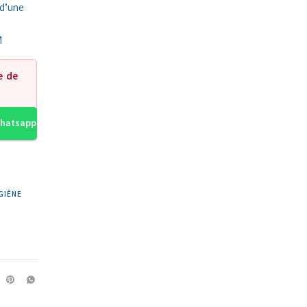
 d’une
M
e de
Whatsapp
GIÈNE