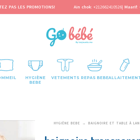
TEZ PAS LES PROMOTIONS!
Ain chok
:
+212662410526
|
Maarif
:
OMMEIL
HYGIÈNE
VETEMENTS
REPAS BEBE
ALLAITEMEN
BEBE
HYGIÈNE BEBE
BAIGNOIRE ET TABLE À LA