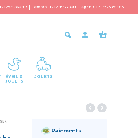
+212520860707
|
Temara
:
+212762773000
|
Agadir
+212525350035
T
ÉVEIL &
JOUETS
JOUETS
NGER
Paiements