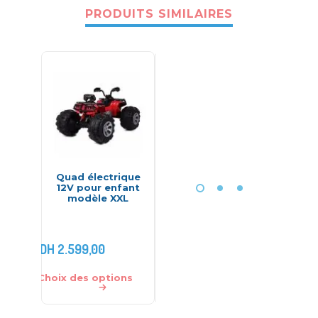
PRODUITS SIMILAIRES
-18%
Quad électrique
Hélicoptère de
Fusi
12V pour enfant
police et
LongSh
modèle XXL
parachutiste
70569 – Playmobil
DH
600,00
DH
2.599,00
DH
490,00
DH
299
Choix des options
Ajouter au panier
Ajouter 