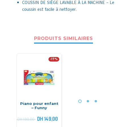
COUSSIN DE SIÈGE LAVABLE À LA MACHINE – Le
coussin est facile à nettoyer.
PRODUITS SIMILAIRES
-17%
Piano pour enfant
Balancelle Swoon
Tablette
– Funny
Light – babymoov
12 Pou
DH
149,00
DH
2.190,00
DH
180,00
DH
140,00