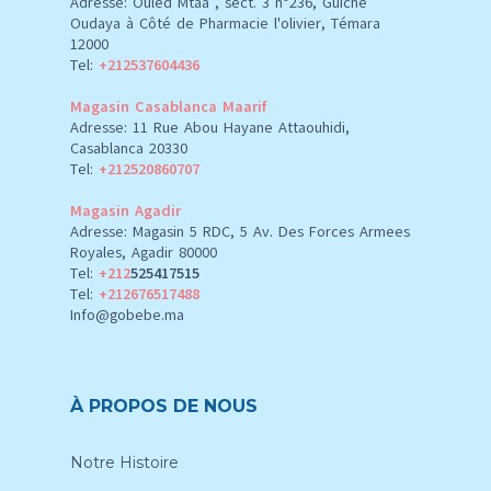
Adresse: Ouled Mtaâ , sect. 3 n°236, Guiche
Oudaya à Côté de Pharmacie l'olivier, Témara
12000
Tel:
+212537604436
Magasin Casablanca Maarif
Adresse: 11 Rue Abou Hayane Attaouhidi,
Casablanca 20330
Tel:
+212520860707
Magasin Agadir
Adresse: Magasin 5 RDC, 5 Av. Des Forces Armees
Royales, Agadir 80000
Tel:
+212
525417515
Tel:
+212676517488
Info@gobebe.ma
À PROPOS DE NOUS
Notre Histoire