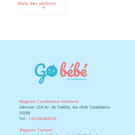
Choix des options
Ajouter au panier
Choix des
Magasin Casablanca Ainchock
Adresse: 224 Av. de Dakhla, Ain chok Casablanca
20200
Tel :
+212662410526
Magasin Temara