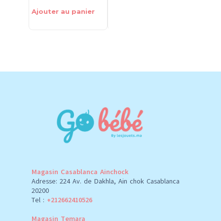
Ajouter au panier
Ajouter au panier
Ajouter 
Magasin Casablanca Ainchock
Adresse: 224 Av. de Dakhla, Ain chok Casablanca
20200
Tel :
+212662410526
Magasin Temara