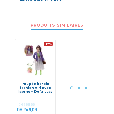
PRODUITS SIMILAIRES
-17%
Poupée barbie
Pâte à modeler
My
fashion girl avec
448g Art craft –
microp
licorne – Defa Lucy
DeDe
p
DH
299,00
DH
249,00
DH
75,00
DH
169,