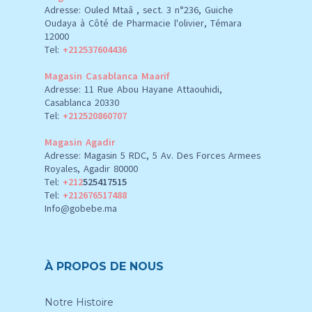
Adresse: Ouled Mtaâ , sect. 3 n°236, Guiche
Oudaya à Côté de Pharmacie l'olivier, Témara
12000
Tel:
+212537604436
Magasin Casablanca Maarif
Adresse: 11 Rue Abou Hayane Attaouhidi,
Casablanca 20330
Tel:
+212520860707
Magasin Agadir
Adresse: Magasin 5 RDC, 5 Av. Des Forces Armees
Royales, Agadir 80000
Tel:
+212
525417515
Tel:
+212676517488
Info@gobebe.ma
À PROPOS DE NOUS
Notre Histoire