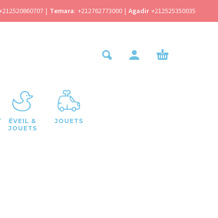
+212520860707
|
Temara
:
+212762773000
|
Agadir
+212525350035
T
ÉVEIL &
JOUETS
JOUETS