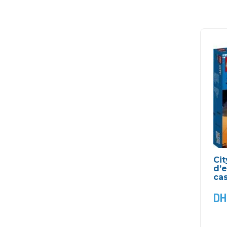
Cit
d’
ca
DH