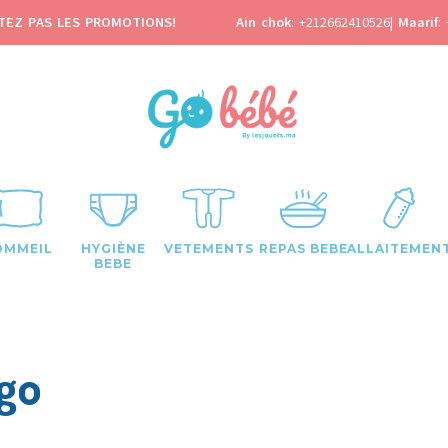
TEZ PAS LES PROMOTIONS!
Ain chok
:
+212662410526
|
Maarif
:
OMMEIL
HYGIÈNE
VETEMENTS
REPAS BEBE
ALLAITEMEN
BEBE
go