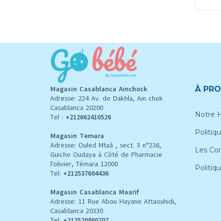
Magasin Casablanca Ainchock
À PRO
Adresse: 224 Av. de Dakhla, Ain chok
Casablanca 20200
Notre H
Tel :
+212662410526
Politiqu
Magasin Temara
Adresse: Ouled Mtaâ , sect. 3 n°236,
Les Con
Guiche Oudaya à Côté de Pharmacie
l'olivier, Témara 12000
Politiq
Tel:
+212537604436
Magasin Casablanca Maarif
Adresse: 11 Rue Abou Hayane Attaouhidi,
Casablanca 20330
Tel:
+212520860707