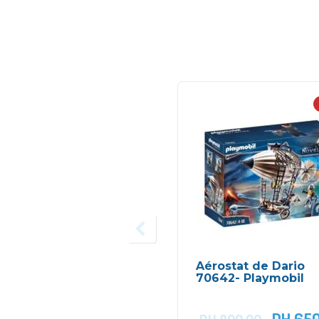
Aérostat de Dario
70642- Playmobil
DH
650