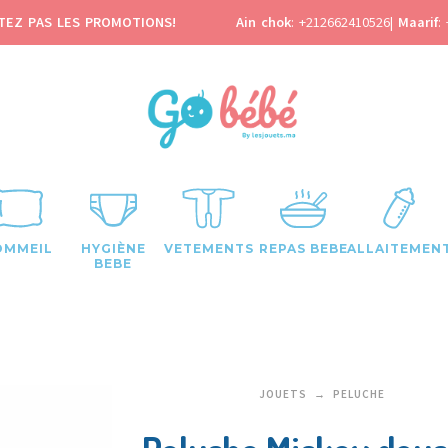
TEZ PAS LES PROMOTIONS!
Ain chok
:
+212662410526
|
Maarif
:
OMMEIL
HYGIÈNE
VETEMENTS
REPAS BEBE
ALLAITEMEN
BEBE
JOUETS
PELUCHE