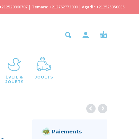
+212520860707
|
Temara
:
+212762773000
|
Agadir
+212525350035
T
ÉVEIL &
JOUETS
JOUETS
Paiements