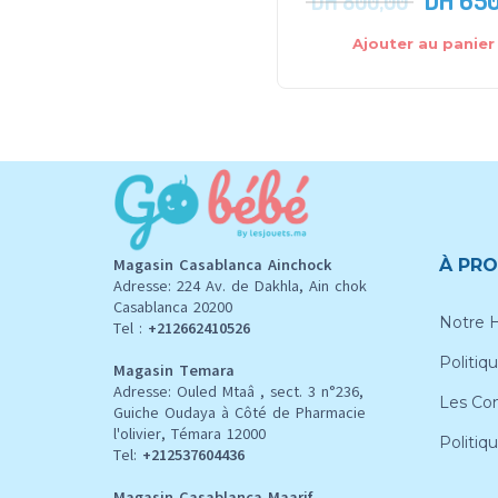
DH
800,00
Ajouter au panier
Magasin Casablanca Ainchock
À PRO
Adresse: 224 Av. de Dakhla, Ain chok
Casablanca 20200
Notre H
Tel :
+212662410526
Politiqu
Magasin Temara
Adresse: Ouled Mtaâ , sect. 3 n°236,
Les Con
Guiche Oudaya à Côté de Pharmacie
l'olivier, Témara 12000
Politiq
Tel:
+212537604436
Magasin Casablanca Maarif