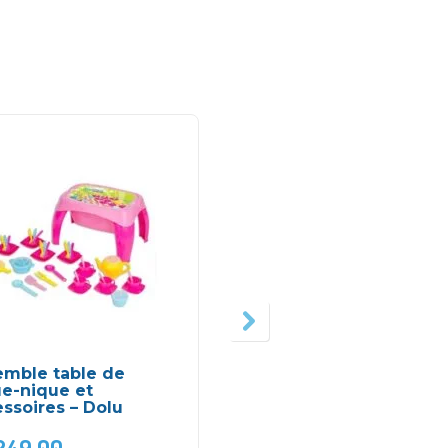
emble table de
Fusil Nitro LongShot –
ue-nique et
NERF
ssoires – Dolu
249,00
DH
299,00