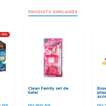
PRODUITS SIMILAIRES
-19%
Clean Family set de
Ens
balai
piq
acce
,00
DH
180,00
DH