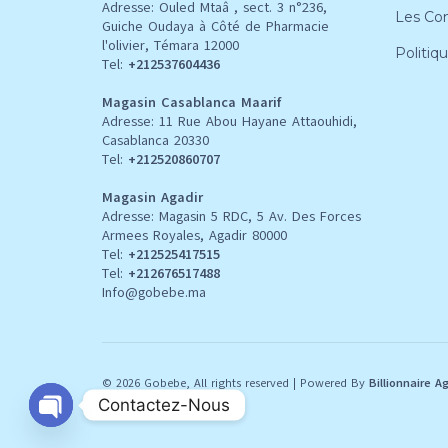
Adresse: Ouled Mtaâ , sect. 3 n°236,
Les Con
Guiche Oudaya à Côté de Pharmacie
l'olivier, Témara 12000
Politiq
Tel:
+212537604436
Magasin Casablanca Maarif
Adresse: 11 Rue Abou Hayane Attaouhidi,
Casablanca 20330
Tel:
+212520860707
Magasin Agadir
Adresse: Magasin 5 RDC, 5 Av. Des Forces
Armees Royales, Agadir 80000
Tel:
+212
525417515
Tel:
+212676517488
Info@gobebe.ma
© 2026 Gobebe, All rights reserved
|
Powered By
Billionnaire A
Contactez-Nous
O