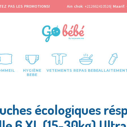
TEZ PAS LES PROMOTIONS!
Ain chok
:
+212662410526
|
Maarif
:
OMMEIL
HYGIÈNE
VETEMENTS
REPAS BEBE
ALLAITEMEN
BEBE
uches écologiques résp
ille 6 XL (15-30kg) Ultr