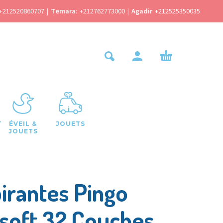
+212520860707
|
Temara
:
+212762773000
|
Agadir
+212525350035
T
ÉVEIL &
JOUETS
JOUETS
irantes Pingo
asoft 32 Couches