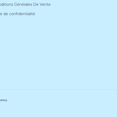
ditions Générales De Vente
ue de confidentialité
gency
.