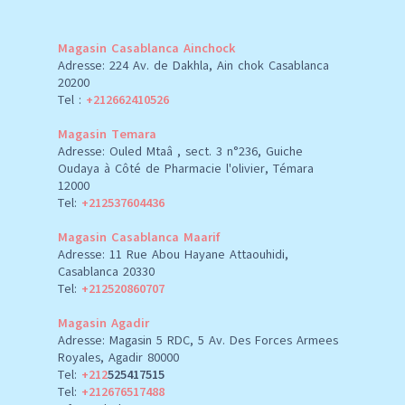
Magasin Casablanca Ainchock
Adresse: 224 Av. de Dakhla, Ain chok Casablanca
20200
Tel :
+212662410526
Magasin Temara
Adresse: Ouled Mtaâ , sect. 3 n°236, Guiche
Oudaya à Côté de Pharmacie l'olivier, Témara
12000
Tel:
+212537604436
Magasin Casablanca Maarif
Adresse: 11 Rue Abou Hayane Attaouhidi,
Casablanca 20330
Tel:
+212520860707
Magasin Agadir
Adresse: Magasin 5 RDC, 5 Av. Des Forces Armees
Royales, Agadir 80000
Tel:
+212
525417515
Tel:
+212676517488